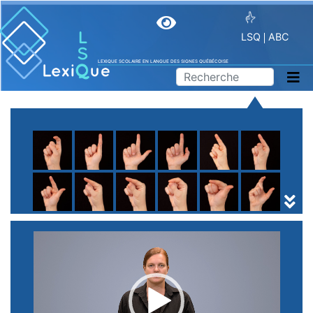
LSQ
ABC
LEXIQUE SCOLAIRE EN LANGUE DES SIGNES QUÉBÉCOISE
A
B
C
D
E
F
G
H
I
J
K
L
M
N
O
P
Q
R
S
T
U
V
W
X
Y
Z
(
1
2
3