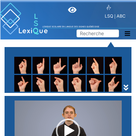
LSQ
ABC
LEXIQUE SCOLAIRE EN LANGUE DES SIGNES QUÉBÉCOISE
A
B
C
D
E
F
G
H
I
J
K
L
M
N
O
P
Q
R
S
T
U
V
W
X
Y
Z
(
1
2
3