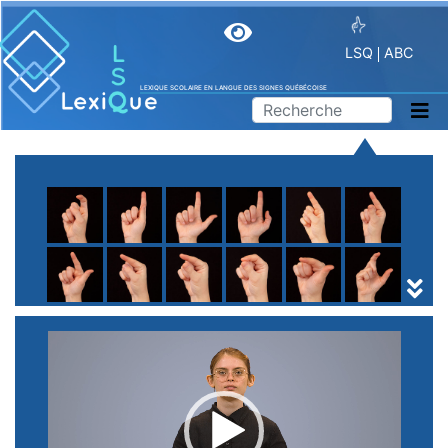
LSQ
ABC
LEXIQUE SCOLAIRE EN LANGUE DES SIGNES QUÉBÉCOISE
A
B
C
D
E
F
G
H
I
J
K
L
M
N
O
P
Q
R
S
T
U
V
W
X
Y
Z
(
1
2
3