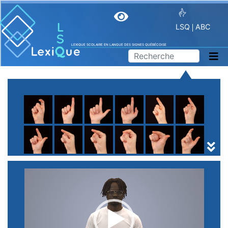
LSQ
ABC
LEXIQUE SCOLAIRE EN LANGUE DES SIGNES QUÉBÉCOISE
A
B
C
D
E
F
G
H
I
J
K
L
M
N
O
P
Q
R
S
T
U
V
W
X
Y
Z
(
1
2
3