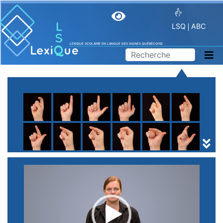
LSQ
ABC
LEXIQUE SCOLAIRE EN LANGUE DES SIGNES QUÉBÉCOISE
A
B
C
D
E
F
G
H
I
J
K
L
M
N
O
P
Q
R
S
T
U
V
W
X
Y
Z
(
1
2
3