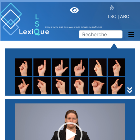
LSQ
ABC
LEXIQUE SCOLAIRE EN LANGUE DES SIGNES QUÉBÉCOISE
A
B
C
D
E
F
G
H
I
J
K
L
M
N
O
P
Q
R
S
T
U
V
W
X
Y
Z
(
1
2
3