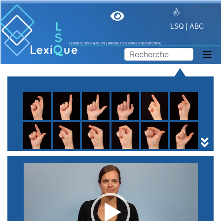
LSQ
ABC
LEXIQUE SCOLAIRE EN LANGUE DES SIGNES QUÉBÉCOISE
A
B
C
D
E
F
G
H
I
J
K
L
M
N
O
P
Q
R
S
T
U
V
W
X
Y
Z
(
1
2
3