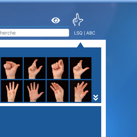
LSQ
ABC
S
T
U
V
W
X
Y
Z