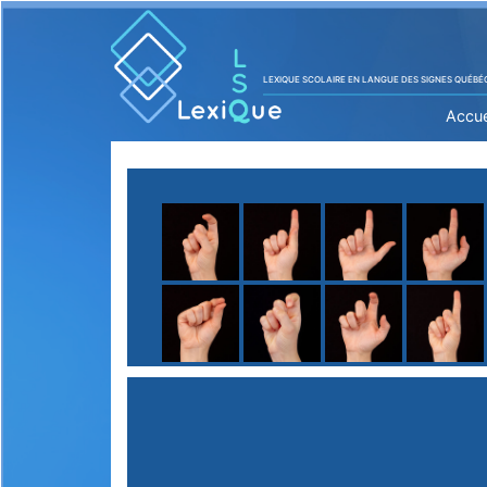
LEXIQUE SCOLAIRE EN LANGUE DES SIGNES QUÉBÉ
Accue
A
B
C
D
E
F
G