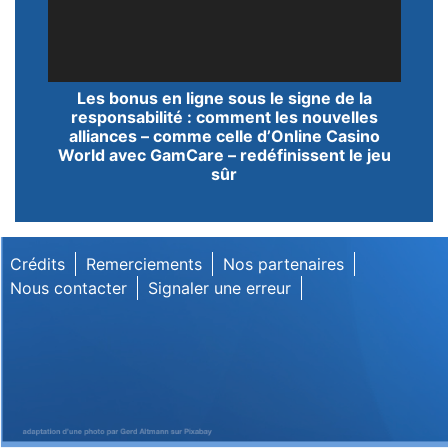
Lecteur
Les bonus en ligne sous le signe de la
vidéo
responsabilité : comment les nouvelles
alliances – comme celle d’Online Casino
World avec GamCare – redéfinissent le jeu
sûr
Crédits
Remerciements
Nos partenaires
Nous contacter
Signaler une erreur