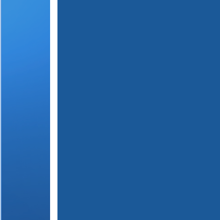
(
1
2
3