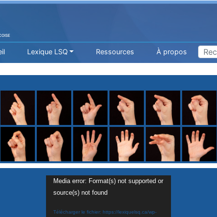
COISE
il
Lexique LSQ
Ressources
À propos
Media error: Format(s) not supported or
source(s) not found
H
I
J
K
L
M
N
O
P
Q
R
Télécharger le fichier: https://lexiquelsq.ca/wp-