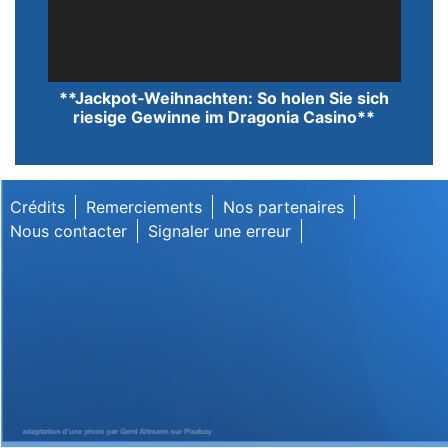
Lecteur
**Jackpot‑Weihnachten: So holen Sie sich
vidéo
riesige Gewinne im Dragonia Casino**
Crédits
Remerciements
Nos partenaires
Nous contacter
Signaler une erreur