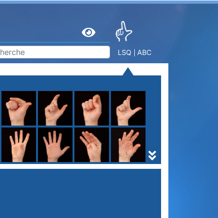
LSQ
ABC
S
T
U
V
W
X
Y
Z