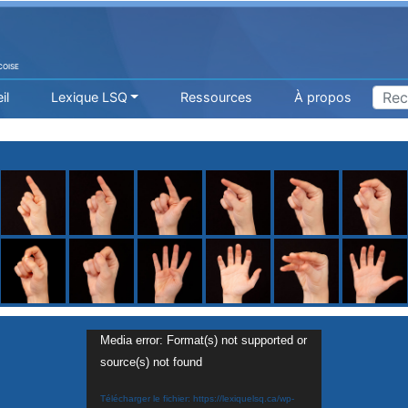
COISE
il
Lexique LSQ
Ressources
À propos
Media error: Format(s) not supported or
source(s) not found
H
I
J
K
L
M
N
O
P
Q
R
Télécharger le fichier: https://lexiquelsq.ca/wp-