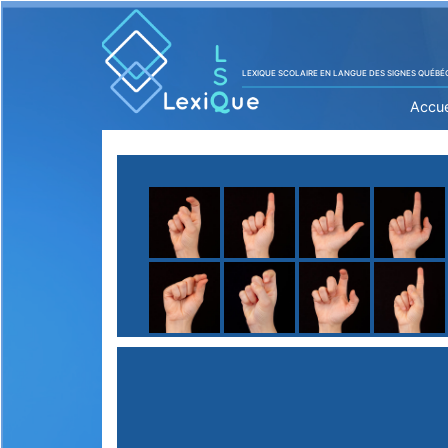
LEXIQUE SCOLAIRE EN LANGUE DES SIGNES QUÉBÉ
Accue
A
B
C
D
E
F
G