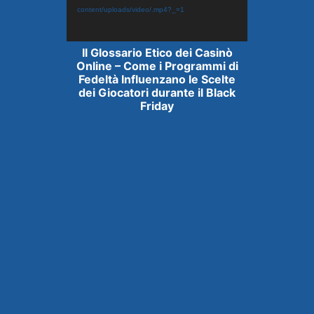
content/uploads/video/.mp4?_=1
Lecteur
Il Glossario Etico dei Casinò
vidéo
Online – Come i Programmi di
Fedeltà Influenzano le Scelte
dei Giocatori durante il Black
Friday