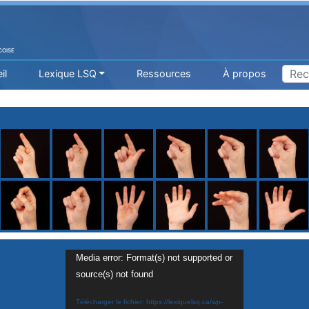
COISE
il
Lexique LSQ
Ressources
À propos
Media error: Format(s) not supported or
source(s) not found
H
I
J
K
L
M
N
O
P
Q
R
Télécharger le fichier: https://lexiquelsq.ca/wp-