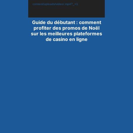
content/uploads/video/.mp4?_=1
Lecteur
Guide du débutant : comment
vidéo
profiter des promos de Noël
sur les meilleures plateformes
de casino en ligne