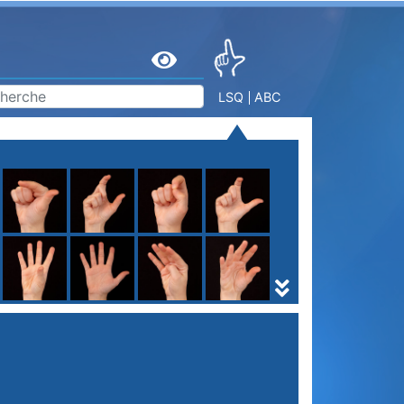
LSQ
ABC
S
T
U
V
W
X
Y
Z