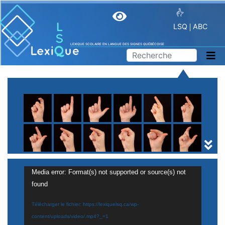
LSQ
ABC
LEXIQUE SCOLAIRE EN LANGUE DES SIGNES QUÉBÉCOISE
Media error: Format(s) not supported or source(s) not
found
A
B
C
D
E
F
G
H
I
J
K
L
M
N
O
P
Q
R
S
T
U
V
W
X
Y
Z
(
1
2
3
Télécharger le fichier: https://lexiquelsq.ca/wp-
content/uploads/video/.mp4?_=1