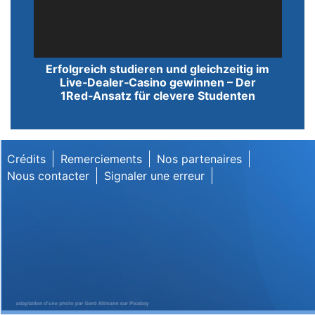
Lecteur
Erfolgreich studieren und gleichzeitig im
vidéo
Live‑Dealer‑Casino gewinnen – Der
1Red‑Ansatz für clevere Studenten
Crédits
Remerciements
Nos partenaires
Nous contacter
Signaler une erreur