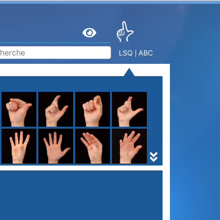
LSQ
ABC
S
T
U
V
W
X
Y
Z