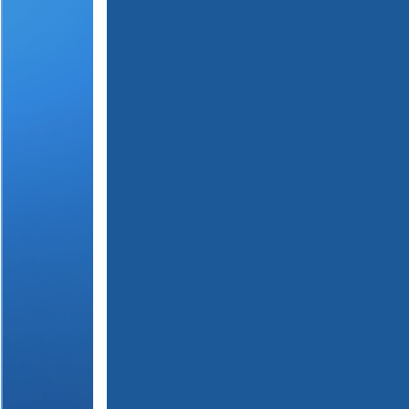
(
1
2
3