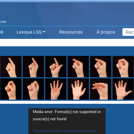
COISE
il
Lexique LSQ
Ressources
À propos
Media error: Format(s) not supported or
source(s) not found
H
I
J
K
L
M
N
O
P
Q
R
Télécharger le fichier: https://lexiquelsq.ca/wp-