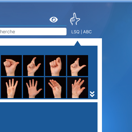
LSQ
ABC
S
T
U
V
W
X
Y
Z