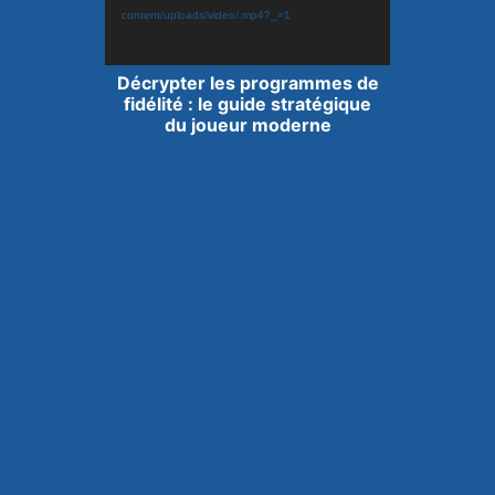
content/uploads/video/.mp4?_=1
Lecteur
Décrypter les programmes de
vidéo
fidélité : le guide stratégique
du joueur moderne