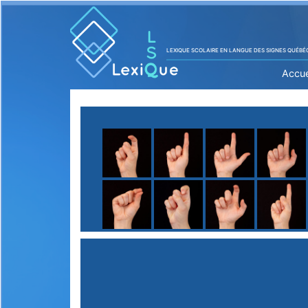
LEXIQUE SCOLAIRE EN LANGUE DES SIGNES QUÉBÉ
Accue
A
B
C
D
E
F
G