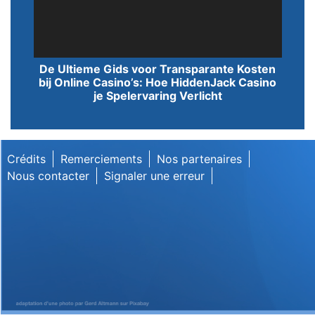
Lecteur
De Ultieme Gids voor Transparante Kosten
vidéo
bij Online Casino’s: Hoe HiddenJack Casino
je Spelervaring Verlicht
Crédits
Remerciements
Nos partenaires
Nous contacter
Signaler une erreur