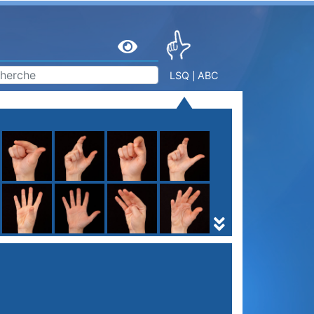
LSQ
ABC
S
T
U
V
W
X
Y
Z