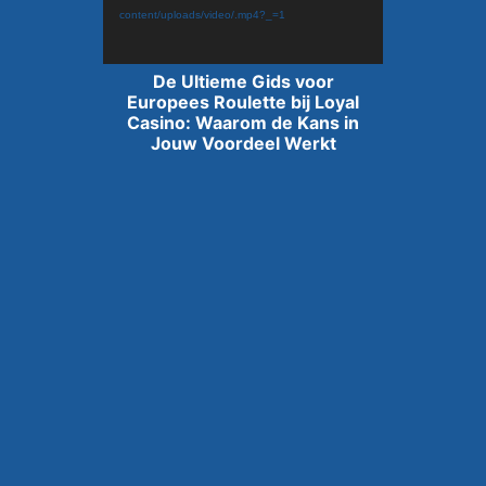
content/uploads/video/.mp4?_=1
Lecteur
De Ultieme Gids voor
vidéo
Europees Roulette bij Loyal
Casino: Waarom de Kans in
Jouw Voordeel Werkt