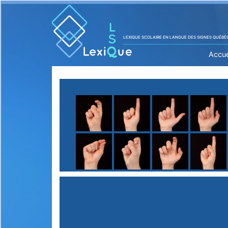
LEXIQUE SCOLAIRE EN LANGUE DES SIGNES QUÉBÉ
Accue
A
B
C
D
E
F
G