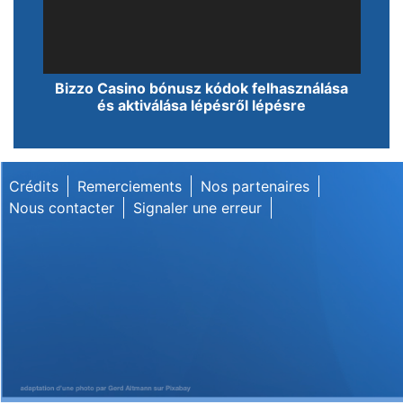
Lecteur
Bizzo Casino bónusz kódok felhasználása
vidéo
és aktiválása lépésről lépésre
Crédits
Remerciements
Nos partenaires
Nous contacter
Signaler une erreur