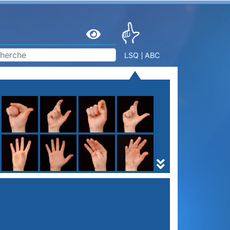
LSQ
ABC
S
T
U
V
W
X
Y
Z