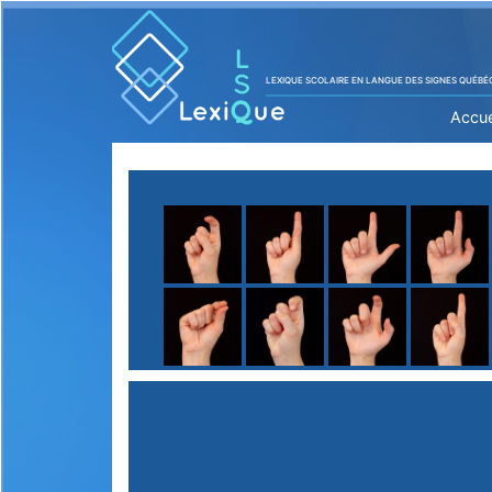
LEXIQUE SCOLAIRE EN LANGUE DES SIGNES QUÉBÉ
Accue
A
B
C
D
E
F
G