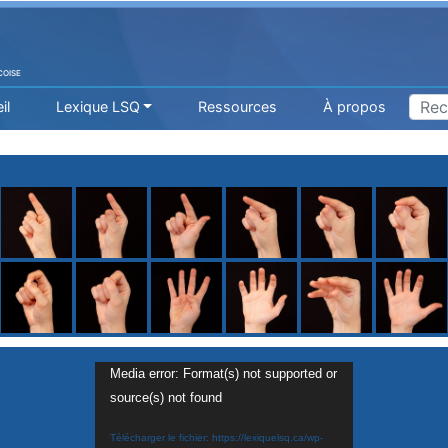
COISE
il
Lexique LSQ
Ressources
À propos
Media error: Format(s) not supported or
source(s) not found
H
I
J
K
L
M
N
O
P
Q
R
Télécharger le fichier: https://lexiquelsq.ca/wp-