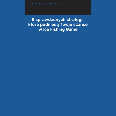
content/uploads/video/.mp4?_=1
Lecteur
8 sprawdzonych strategii,
vidéo
które podniosą Twoje szanse
w Ice Fishing Game