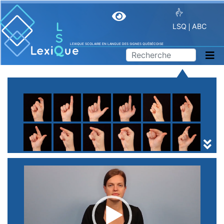
LSQ
ABC
LEXIQUE SCOLAIRE EN LANGUE DES SIGNES QUÉBÉCOISE
A
B
C
D
E
F
G
H
I
J
K
L
M
N
O
P
Q
R
S
T
U
V
W
X
Y
Z
(
1
2
3